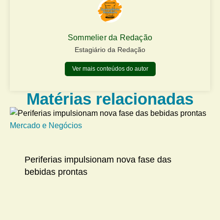
Sommelier da Redação
Estagiário da Redação
Ver mais conteúdos do autor
Matérias relacionadas
Mercado e Negócios
Me
Periferias impulsionam nova fase das
bebidas prontas