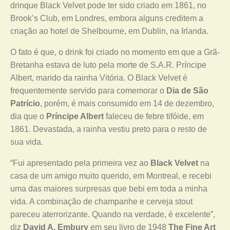
drinque Black Velvet pode ter sido criado em 1861, no
Brook’s Club, em Londres, embora alguns creditem a
criação ao hotel de Shelbourne, em Dublin, na Irlanda.
O fato é que, o drink foi criado no momento em que a Grã-
Bretanha estava de luto pela morte de S.A.R. Príncipe
Albert, marido da rainha Vitória. O Black Velvet é
frequentemente servido para comemorar o
Dia de São
Patrício
, porém, é mais consumido em 14 de dezembro,
dia que o
Príncipe Albert
faleceu de febre tifóide, em
1861. Devastada, a rainha vestiu preto para o resto de
sua vida.
“Fui apresentado pela primeira vez ao
Black Velvet
na
casa de um amigo muito querido, em Montreal, e recebi
uma das maiores surpresas que bebi em toda a minha
vida. A combinação de champanhe e cerveja stout
pareceu aterrorizante. Quando na verdade, é excelente”,
diz
David A. Embury
em seu livro de 1948
The Fine Art