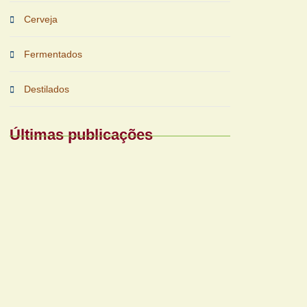
Cerveja
Fermentados
Destilados
Últimas publicações
Periferias impulsionam nova fase das
bebidas prontas
Reforma tributária exigirá nova gestão
para bares e restaurantes