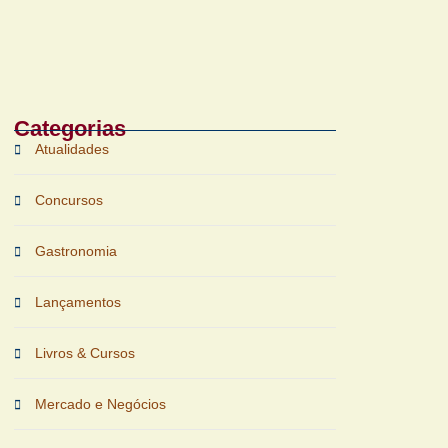
Bruichladdich 18 Years Old chega ao
Brasil com foco em terroir e
sustentabilidade
Categorias
Atualidades
Concursos
Gastronomia
Lançamentos
Livros & Cursos
Mercado e Negócios