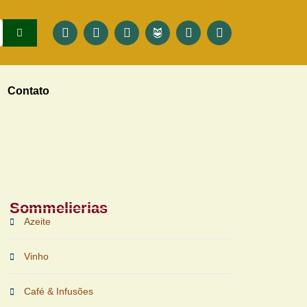
Contato
Sommelierias
Azeite
Vinho
Café & Infusões