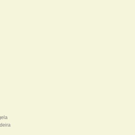
gela
deira