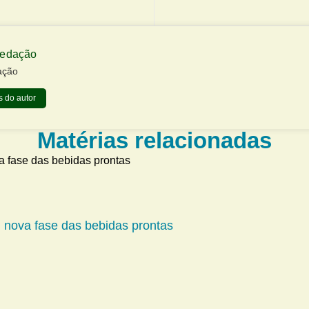
Redação
ação
 do autor
Matérias relacionadas
m nova fase das bebidas prontas