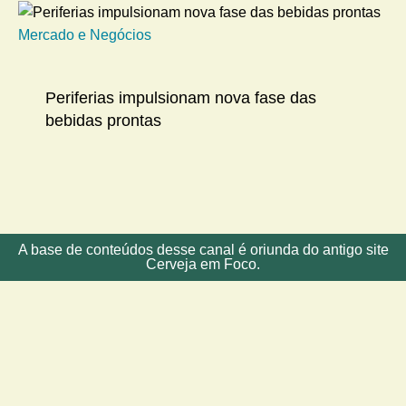
Mercado e Negócios
Me
Periferias impulsionam nova fase das
bebidas prontas
A base de conteúdos desse canal é oriunda do antigo site
Cerveja em Foco.