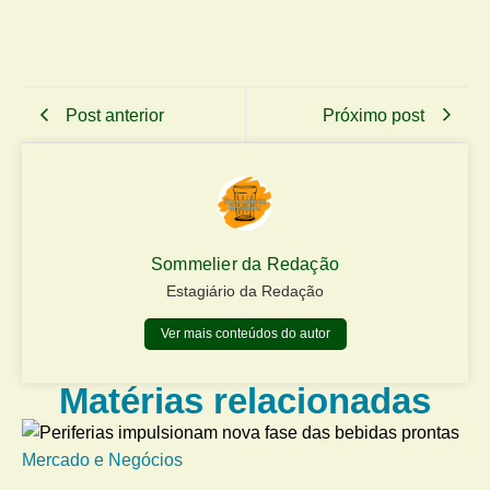
Post anterior
Próximo post
Sommelier da Redação
Estagiário da Redação
Ver mais conteúdos do autor
Matérias relacionadas
Mercado e Negócios
Me