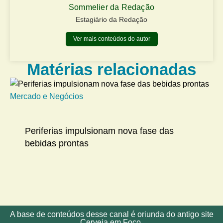
Sommelier da Redação
Estagiário da Redação
Ver mais conteúdos do autor
Matérias relacionadas
Mercado e Negócios
Me
Periferias impulsionam nova fase das
bebidas prontas
A base de conteúdos desse canal é oriunda do antigo site
Cerveja em Foco.