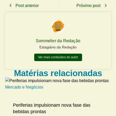
Post anterior
Próximo post
Sommelier da Redação
Estagiário da Redação
Ver mais conteúdos do autor
Matérias relacionadas
Mercado e Negócios
Me
Periferias impulsionam nova fase das
bebidas prontas