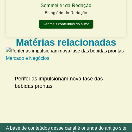
Sommelier da Redação
Estagiário da Redação
Ver mais conteúdos do autor
Matérias relacionadas
Mercado e Negócios
Me
Periferias impulsionam nova fase das
bebidas prontas
A base de conteúdos desse canal é oriunda do antigo site