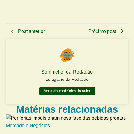
Post anterior
Próximo post
Sommelier da Redação
Estagiário da Redação
Ver mais conteúdos do autor
Matérias relacionadas
Mercado e Negócios
Me