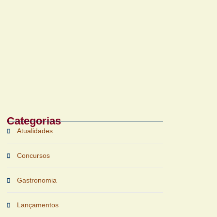
Bruichladdich 18 Years Old chega ao Brasil
com foco em terroir e sustentabilidade
Categorias
Atualidades
Concursos
Gastronomia
Lançamentos