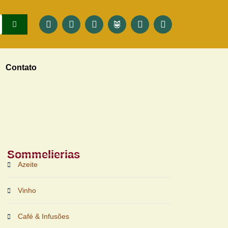
Contato
Sommelierias
Azeite
Vinho
Café & Infusões