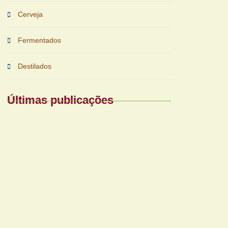
Cerveja
Fermentados
Destilados
Últimas publicações
Periferias impulsionam nova fase das
bebidas prontas
Reforma tributária exigirá nova gestão para
bares e restaurantes