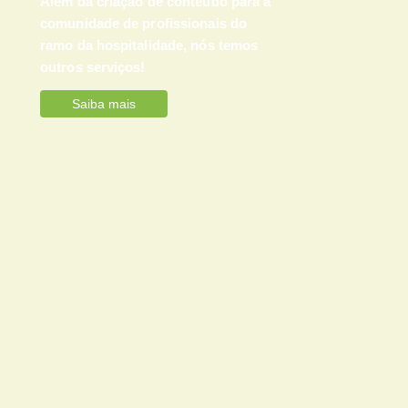
Além da criação de conteúdo para a
comunidade de profissionais do
ramo da hospitalidade, nós temos
outros serviços!
Saiba mais