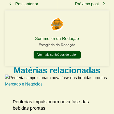
Post anterior
Próximo post
Sommelier da Redação
Estagiário da Redação
Ver mais conteúdos do autor
Matérias relacionadas
Mercado e Negócios
Me
Periferias impulsionam nova fase das
bebidas prontas