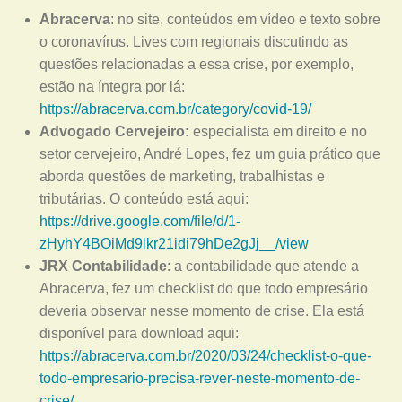
Abracerva
: no site, conteúdos em vídeo e texto sobre
o coronavírus. Lives com regionais discutindo as
questões relacionadas a essa crise, por exemplo,
estão na íntegra por lá:
https://abracerva.com.br/category/covid-19/
Advogado Cervejeiro:
especialista em direito e no
setor cervejeiro, André Lopes, fez um guia prático que
aborda questões de marketing, trabalhistas e
tributárias. O conteúdo está aqui:
https://drive.google.com/file/d/1-
zHyhY4BOiMd9lkr21idi79hDe2gJj__/view
JRX Contabilidade
: a contabilidade que atende a
Abracerva, fez um checklist do que todo empresário
deveria observar nesse momento de crise. Ela está
disponível para download aqui:
https://abracerva.com.br/2020/03/24/checklist-o-que-
todo-empresario-precisa-rever-neste-momento-de-
crise/